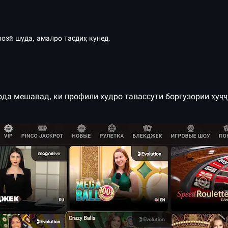
розӣ шуда, амалро тасдиқ кунед.
ода мешавад, ки профили худро тавассути боргузории ҳуҷҷ