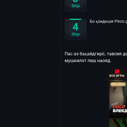
Step
Бо қоидаҳои Pinco 
4
Step
Пас аз бақайдгирӣ, тавсия д
мушкилот пеш наояд.