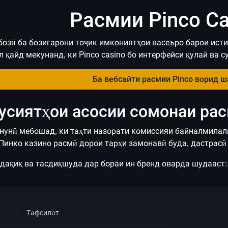
Расмии Pinco Ca
озӣ ба бозигарони тоҷик имкониятҳои васеъро барои ист
қайд мекунанд, ки Pinco casino бо интерфейси қулай ва с
Ба вебсайти расмии Pinco ворид 
усиятҳои асосии сомонаи ра
онунӣ мебошад, ки таҳти назорати комиссияи байналмила
Пинко казино расмӣ дорои тарҳи замонавӣ буда, дастрасӣ
дақиқ ва тасдиқшуда дар бораи ин бренд оварда шудааст:
Тафсилот