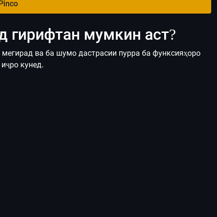
Pinco
йд гирифтан мумкин аст?
о мегирад ва ба шумо дастрасии пурра ба функсияҳоро
 иҷро кунед.