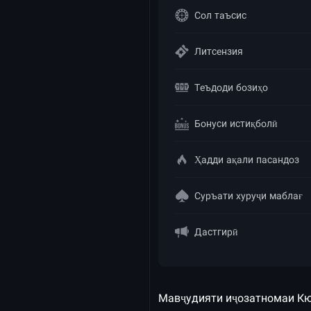
Сол таъсис
Литсензия
Теъдоди бозиҳо
Бонуси истиқболӣ
Ҳадди ақали пасандоз
Суръати хуруҷи маблағ
Дастгирӣ
Мавҷудияти иҷозатномаи Кю