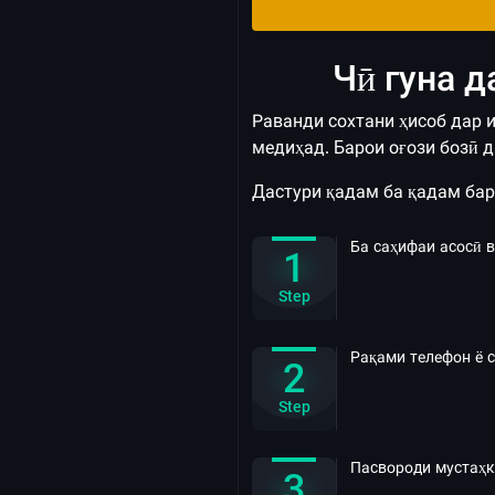
Чӣ гуна д
Раванди сохтани ҳисоб дар 
медиҳад. Барои оғози бозӣ 
Дастури қадам ба қадам бар
Ба саҳифаи асосӣ в
1
Step
Рақами телефон ё с
2
Step
Пасвороди мустаҳк
3